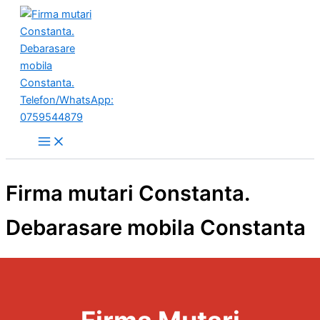
Skip
to
content
Main
Menu
Firma mutari Constanta.
Debarasare mobila Constanta