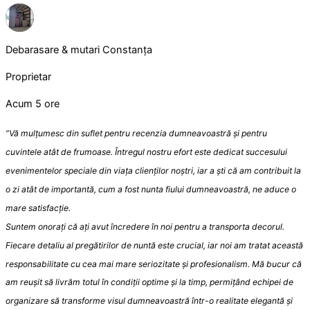
Debarasare & mutari Constanța
Proprietar
Acum 5 ore
”Vă mulțumesc din suflet pentru recenzia dumneavoastră și pentru
cuvintele atât de frumoase. Întregul nostru efort este dedicat succesului
evenimentelor speciale din viața clienților noștri, iar a ști că am contribuit la
o zi atât de importantă, cum a fost nunta fiului dumneavoastră, ne aduce o
mare satisfacție.
​Suntem onorați că ați avut încredere în noi pentru a transporta decorul.
Fiecare detaliu al pregătirilor de nuntă este crucial, iar noi am tratat această
responsabilitate cu cea mai mare seriozitate și profesionalism. Mă bucur că
am reușit să livrăm totul în condiții optime și la timp, permițând echipei de
organizare să transforme visul dumneavoastră într-o realitate elegantă și