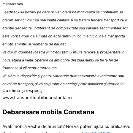
memorabilă.
​Feedback-ul pozitiv pe care ni l-ați oferit ne motivează să continuăm să
oferim servicii de cea mai înaltă calitate și să tratăm fiecare transport cu o
atenție deosebită, indiferent de complexitate sau valoare sentimentală. Nu
este vorba doar de a muta obiecte dintr-un loc în altul, ci de a transporta
emoții, amintiri și momente de neuitat.
​Vă dorim dumneavoastră și întregii familii multă fericire și prosperitate în
noua etapă a vieții. Sperăm ca amintirile din ziua nunții să fie la fel de
frumoase și vii pentru totdeauna.
​Vă stăm la dispoziție și pentru viitoarele dumneavoastră evenimente sau
nevoi de transport, și vă asigurăm de același profesionalism și dedicație”
​Cu stimă și respect,
​www.transportmobilaconstanta.ro
Debarasare mobila Constana
Aveti mobila veche de aruncat? Noi va putem ajuta cu preluarea.